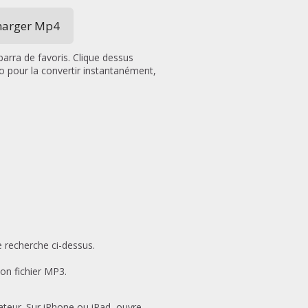
harger Mp4
arra de favoris. Clique dessus
o pour la convertir instantanément,
e recherche ci-dessus.
ton fichier MP3.
gateur. Sur iPhone ou iPad, ouvre