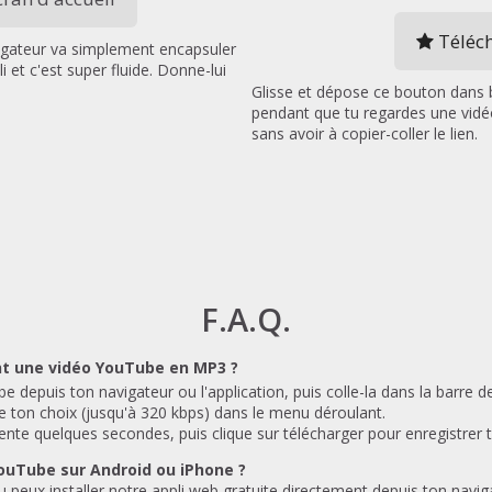
Téléc
avigateur va simplement encapsuler
i et c'est super fluide. Donne-lui
Glisse et dépose ce bouton dans b
pendant que tu regardes une vidé
sans avoir à copier-coller le lien.
F.A.Q.
t une vidéo YouTube en MP3 ?
e depuis ton navigateur ou l'application, puis colle-la dans la barre d
e ton choix (jusqu'à 320 kbps) dans le menu déroulant.
atiente quelques secondes, puis clique sur télécharger pour enregistrer 
YouTube sur Android ou iPhone ?
 tu peux installer notre appli web gratuite directement depuis ton navi