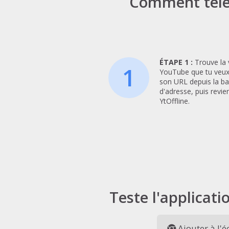
Comment téléc
ÉTAPE 1 :
Trouve la 
1
YouTube que tu veux
son URL depuis la ba
d'adresse, puis revie
YtOffline.
Teste l'applicati
Ajouter à l'é