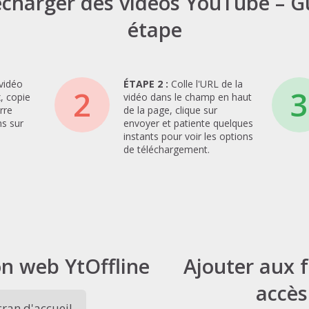
harger des vidéos YouTube – G
étape
vidéo
ÉTAPE 2 :
Colle l'URL de la
2
3
, copie
vidéo dans le champ en haut
rre
de la page, clique sur
ns sur
envoyer et patiente quelques
instants pour voir les options
de téléchargement.
on web YtOffline
Ajouter aux 
accès
cran d'accueil