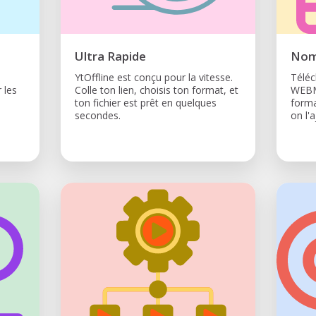
Ultra Rapide
Nom
YtOffline est conçu pour la vitesse.
Télé
 les
Colle ton lien, choisis ton format, et
WEBM,
ton fichier est prêt en quelques
form
secondes.
on l'a