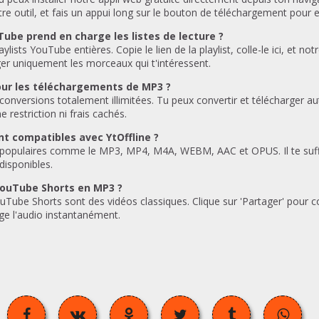
tre outil, et fais un appui long sur le bouton de téléchargement pour enr
ube prend en charge les listes de lecture ?
aylists YouTube entières. Copie le lien de la playlist, colle-le ici, et n
ger uniquement les morceaux qui t'intéressent.
pour les téléchargements de MP3 ?
conversions totalement illimitées. Tu peux convertir et télécharger
restriction ni frais cachés.
nt compatibles avec YtOffline ?
populaires comme le MP3, MP4, M4A, WEBM, AAC et OPUS. Il te suffit 
disponibles.
 YouTube Shorts en MP3 ?
YouTube Shorts sont des vidéos classiques. Clique sur 'Partager' pour co
ge l'audio instantanément.