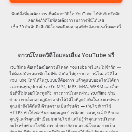
พิมพ์สิ่งที่คุณต้องการเพื่อค้นหาวิดีโอ YouTube ได้ทันที หรือคัด
ลอกลิงก์วิดีโอที่คุณต้องการมาวางที่นี่ได้เลย
เช็ก 30 อันดับมิวสิกวิดีโอยอดนิยมล่าสุดที่กำลังมาแรงในตอนนี้
ดาวน์โหลดวิดีโอและเสียง YouTube ฟรี
YtOffline คือเครื่องมือดาวน์โหลด YouTube ฟรีและไม่จำกัด —
ไม่ต้องสมัครสมาชิก ไม่มีข้อจำกัด ไม่ยุ่งยาก ดาวน์โหลดวิดีโอ
YouTube ใดก็ได้ในรูปแบบที่ต้องการ แล้วดูแบบออฟไลน์ได้ทุก
เวลาบนทุกอุปกรณ์ รองรับ MP4, MP3, M4A, WEBM และอื่นๆ
ข้อดีที่ไม่ค่อยมีใครพูดถึง: การดาวน์โหลดผ่าน YtOffline ช่วย
ข้ามการบล็อกตามภูมิภาค ทำให้วิดีโอที่ถูกจำกัดในประเทศของ
คุณเข้าถึงได้ทันที ด้านความเป็นส่วนตัว — เว็บไซต์เราใช้
HTTPS ทำให้เซสชันของคุณถูกเข้ารหัสอย่างสมบูรณ์ ISP ของ
คุณรู้แค่ว่าคุณเข้าเยี่ยมชมเว็บไซต์ แต่ไม่รู้ว่าคุณดาวน์โหลด
อะไรหรือทำอะไรที่นี่ เบราส์อย่างอิสระ ดาวน์โหลดอย่างเป็น
ส่วนตัว มีข้อเสนอแนะหรือฟีเจอร์ที่อยากให้เพิ่ม? ติดต่อเราผ่าน