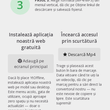
3
PASUL 3:
Alege formatul (MP4/MP3) din
meniul vertical, dă clic pe Obține linkul de
descărcare și salvează fișierul.
Instalează aplicația
Încearcă accesul
noastră web
prin scurtătură
gratuită
Descarcă Mp4
Adaugă pe
Trage și plasează acest
ecranul principal
buton în bara de marcaje.
Data viitoare când te uiți la
Dacă îți place YtOffline,
un videoclip, dă clic pe
instalează aplicația noastră
marcaj pentru a sări direct la
web pe mobil sau desktop.
convertorul nostru — nu
Este mereu acolo, gata de
este nevoie de copiere și
utilizare, ocupă aproape
lipire. Este scurtătura
zero spațiu și nu necesită
supremă!
actualizări — doar o