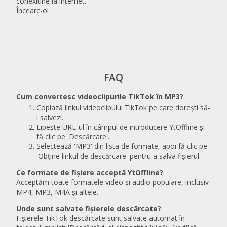
conexiune la internet.
Încearc-o!
FAQ
Cum convertesc videoclipurile TikTok în MP3?
Copiază linkul videoclipului TikTok pe care dorești să-
l salvezi.
Lipește URL-ul în câmpul de introducere YtOffline și
fă clic pe 'Descărcare'.
Selectează 'MP3' din lista de formate, apoi fă clic pe
'Obține linkul de descărcare' pentru a salva fișierul.
Ce formate de fișiere acceptă YtOffline?
Acceptăm toate formatele video și audio populare, inclusiv
MP4, MP3, M4A și altele.
Unde sunt salvate fișierele descărcate?
Fișierele TikTok descărcate sunt salvate automat în