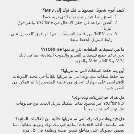
كيف أقوم بتحويل فيديوهات تيك توك إلى MP3؟
انسخ رابط فيديو تيك توك الذي تريد حفظه.
ألصق الرابط في حقل الإدخال في YtOffline وانقر فوق
'تنزيل'.
حدد 'MP3' من قائمة التنسيقات، ثم انقر فوق 'الحصول على
رابط التنزيل' لحفظ ملفك.
ما هي تنسيقات الملفات التي يدعمها YtOffline؟
نحن ندعم جميع تنسيقات الفيديو والصوت الشائعة، بما في ذلك
MP4 و MP3 و M4A والمزيد.
أين يتم حفظ الملفات التي تم تنزيلها؟
يتم حفظ ملفات تيك توك التي تم تنزيلها تلقائياً في مجلد 'التنزيلات'
الافتراضي على جهازك. تحقق من قائمة المتصفح إذا لم تتمكن من
العثور عليها.
هل هناك حد لتنزيلات تيك توك؟
لا. YtOffline غير محدود تماماً. يمكنك تنزيل العديد من فيديوهات
تيك توك كما تريد، مجاناً.
هل فيديوهات تيك توك التي تم تنزيلها خالية من العلامات المائية؟
نعم. تكتشف أداتنا العلامات المائية في تيك توك وتزيلها تلقائياً، مما
يضمن حصولك على مقاطع فيديو أصلية ونظيفة في كل مرة.