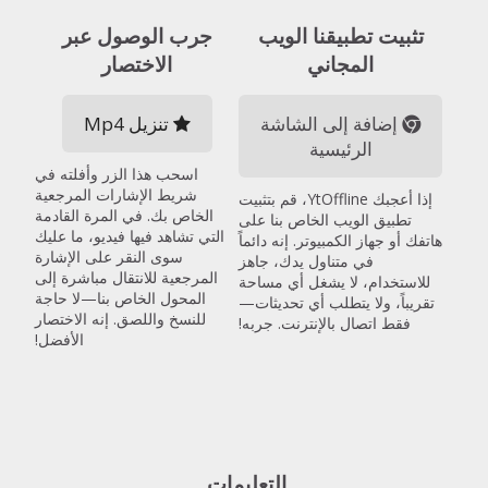
تثبيت تطبيقنا الويب
جرب الوصول عبر
المجاني
الاختصار
إضافة إلى الشاشة
تنزيل Mp4
الرئيسية
اسحب هذا الزر وأفلته في
شريط الإشارات المرجعية
إذا أعجبك YtOffline، قم بتثبيت
الخاص بك. في المرة القادمة
تطبيق الويب الخاص بنا على
التي تشاهد فيها فيديو، ما عليك
هاتفك أو جهاز الكمبيوتر. إنه دائماً
سوى النقر على الإشارة
في متناول يدك، جاهز
المرجعية للانتقال مباشرة إلى
للاستخدام، لا يشغل أي مساحة
المحول الخاص بنا—لا حاجة
تقريباً، ولا يتطلب أي تحديثات—
للنسخ واللصق. إنه الاختصار
فقط اتصال بالإنترنت. جربه!
الأفضل!
التعليمات.