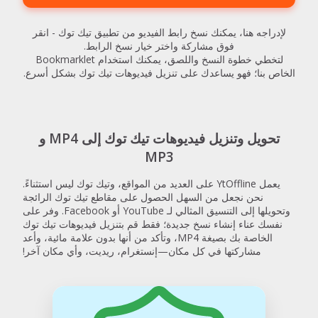
لإدراجه هنا، يمكنك نسخ رابط الفيديو من تطبيق تيك توك - انقر
فوق مشاركة واختر خيار نسخ الرابط.
لتخطي خطوة النسخ واللصق، يمكنك استخدام Bookmarklet
الخاص بنا؛ فهو يساعدك على تنزيل فيديوهات تيك توك بشكل أسرع.
تحويل وتنزيل فيديوهات تيك توك إلى MP4 و
MP3
يعمل YtOffline على العديد من المواقع، وتيك توك ليس استثناءً.
نحن نجعل من السهل الحصول على مقاطع تيك توك الرائجة
وتحويلها إلى التنسيق المثالي لـ YouTube أو Facebook. وفر على
نفسك عناء إنشاء نسخ جديدة؛ فقط قم بتنزيل فيديوهات تيك توك
الخاصة بك بصيغة MP4، وتأكد من أنها بدون علامة مائية، وأعد
مشاركتها في كل مكان—إنستغرام، ريديت، وأي مكان آخر!