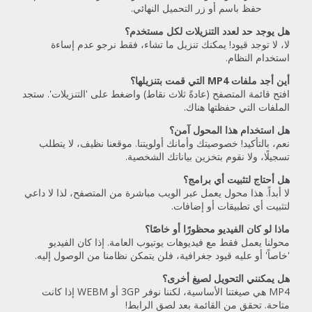
حفظ باسم أو زر التحميل النهائي.
هل يوجد حد لعدد التنزيلات لكل مستخدم؟
لا، لا توجد قيود! يمكنك تنزيل ما تشاء، فقط نرجو عدم إساءة
استخدام النظام.
أين أجد ملفات MP4 التي قمت بتنزيلها؟
افتح قائمة المتصفح (عادةً ثلاث نقاط) واضغط على 'التنزيلات'. ستجد
الملفات التي حفظتها هناك.
هل استخدام هذا المحول آمن؟
نعم، بالتأكيد! خصوصيتك وأمانك أولويتنا. موقعنا نظيف، لا يتطلب
تسجيلًا، ولا نقوم بتخزين بياناتك الشخصية.
هل أحتاج لتثبيت أي برامج؟
لا أبداً. هذا محول يعمل عبر الويب مباشرة من المتصفح، لذا لا داعي
لتثبيت أي تطبيقات أو إضافات.
ماذا لو كان الفيديو محظورًا أو خاصًا؟
محولنا يعمل فقط مع فيديوهات يوتيوب العامة. إذا كان الفيديو
'خاصاً' أو عليه قيود جغرافية، فلن يتمكن نظامنا من الوصول إليه.
هل يمكنني التحويل لصيغ أخرى؟
MP4 هي صيغتنا الأساسية، لكننا نوفر 3GP أو WEBM إذا كانت
متاحة. تحقق من القائمة بعد لصق الرابط!