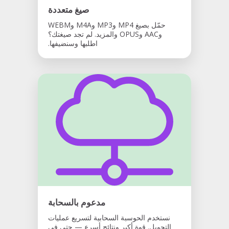
صيغ متعددة
حمّل بصيغ MP4 وMP3 وM4A وWEBM
وAAC وOPUS والمزيد. لم تجد صيغتك؟
اطلبها وسنضيفها.
مدعوم بالسحابة
نستخدم الحوسبة السحابية لتسريع عمليات
التحويل. قوة أكبر ونتائج أسرع — حتى في