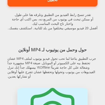
تقدر تنسخ رابط الفيديو من التطبيق وتلزقه هنا على طول.
أو ممكن تبحث في يوتيوب من المربع ده، بس اكتب أي حاجة
واختار تاج البحث المناسب ليك.
أفضل 20 فيديو موسيقي بيختلفوا من بلد للتانية.. استكشف بنفسك..
حول وحمل من يوتيوب لـ MP4 أونلاين
جرب التطبيق بتاعنا لما تحب تحول فيديو يوتيوب لملف MP4 عشان
تحتفظ بيه على الكمبيوتر أو الموبايل. صيغة MP4 مشهورة جداً
وشغالة على كل حاجة تقريباً! YtOffline بيسهلك جداً إنك تنزل
الفيديوهات من يوتيوب وتحولها وتحفظها عشان تتفرج عليها أوفلاين
أو تشاركها بعدين.