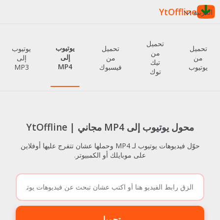
YtOffline
العربية
تحميل
يوتيوب
تحميل
تحميل
يوتيوب
من
إلى
من
من
إلى
تيك
MP4
يوتيوب
فيسبوك
MP3
توك
محول يوتيوب إلى MP4 مجاني | YtOffline
حوّل فيديوهات يوتيوب لـ MP4 وحملها عشان تتفرج عليها أوفلاين
على موبايلك أو الكمبيوتر.
تحميل