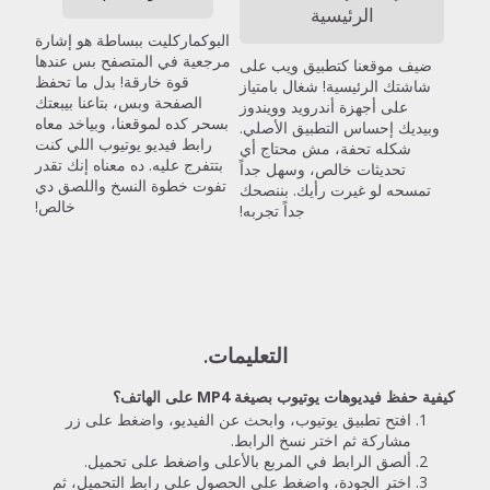
الرئيسية
البوكماركليت ببساطة هو إشارة
مرجعية في المتصفح بس عندها
ضيف موقعنا كتطبيق ويب على
قوة خارقة! بدل ما تحفظ
شاشتك الرئيسية! شغال بامتياز
الصفحة وبس، بتاعنا بيبعتك
على أجهزة أندرويد وويندوز
بسحر كده لموقعنا، وبياخد معاه
وبيديك إحساس التطبيق الأصلي.
رابط فيديو يوتيوب اللي كنت
شكله تحفة، مش محتاج أي
بتتفرج عليه. ده معناه إنك تقدر
تحديثات خالص، وسهل جداً
تفوت خطوة النسخ واللصق دي
تمسحه لو غيرت رأيك. بننصحك
خالص!
جداً تجربه!
التعليمات.
كيفية حفظ فيديوهات يوتيوب بصيغة MP4 على الهاتف؟
افتح تطبيق يوتيوب، وابحث عن الفيديو، واضغط على زر
مشاركة ثم اختر نسخ الرابط.
ألصق الرابط في المربع بالأعلى واضغط على تحميل.
اختر الجودة، واضغط على الحصول على رابط التحميل، ثم