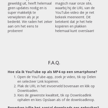
geweldig uit, heeft helemaal
magisch naar onze site,
geen updates nodig en is
waarbij hij de URL van de
super makkelijk te
YouTube-video die je net
verwijderen als je je
bekeek meeneemt. Dit
bedenkt. We raden het zeker
betekent dat je het hele
aan om het eens te
kopiëren en plakken
proberen!
helemaal kunt overslaan!
F.A.Q.
Hoe sla ik YouTube op als MP4 op een smartphone?
Open de YouTube-app, zoek je video, tik op Delen
en selecteer Link kopiëren.
Plak de URL in het invoerveld bovenaan en klik op
Downloaden.
Kies de gewenste kwaliteit, tik op Downloadlink
ophalen en kies Opslaan als of de downloadknop.
Beperken jullie het aantal downloads per gebruiker?