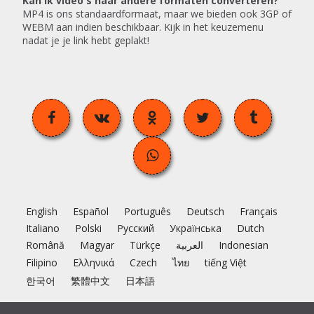
Kan ik video's naar andere formaten converteren?
MP4 is ons standaardformaat, maar we bieden ook 3GP of
WEBM aan indien beschikbaar. Kijk in het keuzemenu
nadat je je link hebt geplakt!
English
Español
Português
Deutsch
Français
Italiano
Polski
Русский
Українська
Dutch
Română
Magyar
Türkçe
العربية
Indonesian
Filipino
Ελληνικά
Czech
ไทย
tiếng Việt
한국어
繁體中文
日本語