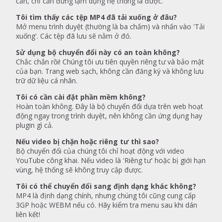
cần, chỉ cần đừng lạm dụng hệ thống là được.
Tôi tìm thấy các tệp MP4 đã tải xuống ở đâu?
Mở menu trình duyệt (thường là ba chấm) và nhấn vào 'Tải
xuống'. Các tệp đã lưu sẽ nằm ở đó.
Sử dụng bộ chuyển đổi này có an toàn không?
Chắc chắn rồi! Chúng tôi ưu tiên quyền riêng tư và bảo mật
của bạn. Trang web sạch, không cần đăng ký và không lưu
trữ dữ liệu cá nhân.
Tôi có cần cài đặt phần mềm không?
Hoàn toàn không. Đây là bộ chuyển đổi dựa trên web hoạt
động ngay trong trình duyệt, nên không cần ứng dụng hay
plugin gì cả.
Nếu video bị chặn hoặc riêng tư thì sao?
Bộ chuyển đổi của chúng tôi chỉ hoạt động với video
YouTube công khai. Nếu video là 'Riêng tư' hoặc bị giới hạn
vùng, hệ thống sẽ không truy cập được.
Tôi có thể chuyển đổi sang định dạng khác không?
MP4 là định dạng chính, nhưng chúng tôi cũng cung cấp
3GP hoặc WEBM nếu có. Hãy kiểm tra menu sau khi dán
liên kết!