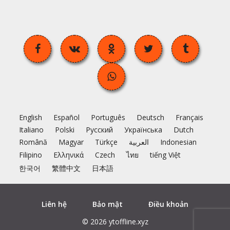
English
Español
Português
Deutsch
Français
Italiano
Polski
Русский
Українська
Dutch
Română
Magyar
Türkçe
العربية
Indonesian
Filipino
Ελληνικά
Czech
ไทย
tiếng Việt
한국어
繁體中文
日本語
Liên hệ
Bảo mật
Điều khoản
© 2026 ytoffline.xyz