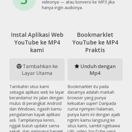
videonya — atau konversi ke MP3 jika
hanya ingin audionya.
Instal Aplikasi Web
Bookmarklet
YouTube ke MP4
YouTube ke MP4
kami
Praktis
Tambahkan ke
Unduh dengan
Layar Utama
Mp4
Tambahin situs kami
Bookmarklet itu pada
sebagai aplikasi web ke layar
dasarnya adalah markah
berandamu! Ini jalan dengan
browser yang punya
mulus di perangkat Android
kekuatan super! Daripada
dan Windows, ngasih kamu
cuma nyimpen halaman,
pengalaman kayak aplikasi
punya kami ini dengan ajaib
asli. Tampilannya keren,
ngirim kamu langsung ke
nggak butuh update sama
situs kami, sambil ngebawa
sekali, dan gampang banget
URL video YouTube yang