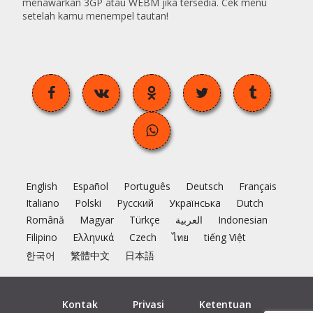
menawarkan 3GP atau WEBM jika tersedia. Cek menu
setelah kamu menempel tautan!
English
Español
Português
Deutsch
Français
Italiano
Polski
Русский
Українська
Dutch
Română
Magyar
Türkçe
العربية
Indonesian
Filipino
Ελληνικά
Czech
ไทย
tiếng Việt
한국어
繁體中文
日本語
Kontak
Privasi
Ketentuan