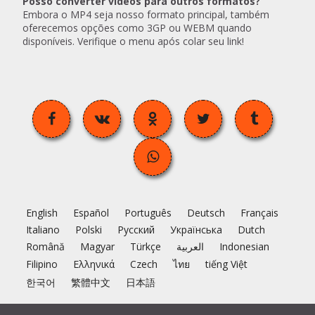
Posso converter vídeos para outros formatos?
Embora o MP4 seja nosso formato principal, também
oferecemos opções como 3GP ou WEBM quando
disponíveis. Verifique o menu após colar seu link!
English
Español
Português
Deutsch
Français
Italiano
Polski
Русский
Українська
Dutch
Română
Magyar
Türkçe
العربية
Indonesian
Filipino
Ελληνικά
Czech
ไทย
tiếng Việt
한국어
繁體中文
日本語