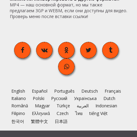
MP4 — наш основной формат, но мы также
предлагаем 3GP и WEBM, если они доступны для видео.
Проверь меню после вставки ссылки!
English
Español
Português
Deutsch
Français
Italiano
Polski
Русский
Українська
Dutch
Română
Magyar
Türkçe
العربية
Indonesian
Filipino
Ελληνικά
Czech
ไทย
tiếng Việt
한국어
繁體中文
日本語