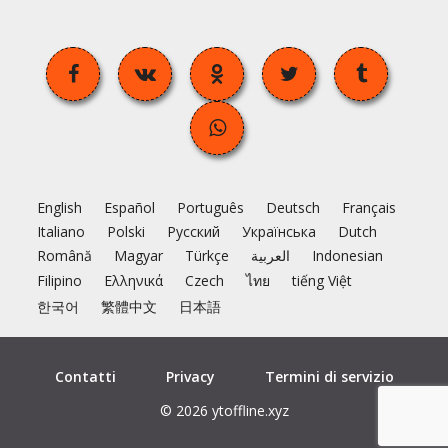
English
Español
Português
Deutsch
Français
Italiano
Polski
Русский
Українська
Dutch
Română
Magyar
Türkçe
العربية
Indonesian
Filipino
Ελληνικά
Czech
ไทย
tiếng Việt
한국어
繁體中文
日本語
Contatti
Privacy
Termini di servizio
© 2026 ytoffline.xyz