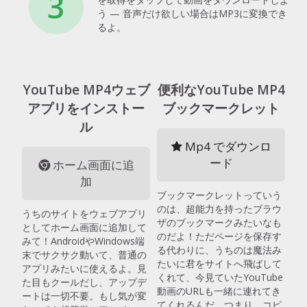
3
う — 音声だけ欲しい場合はMP3に変換でき
るよ。
YouTube MP4ウェブ
便利なYouTube MP4
アプリをインストー
ブックマークレット
ル
Mp4 でダウンロ
ード
ホーム画面に追
加
ブックマークレットっていう
のは、超能力を持ったブラウ
うちのサイトをウェブアプリ
ザのブックマークみたいなも
としてホーム画面に追加して
のだよ！ただページを保存す
みて！AndroidやWindows端
る代わりに、うちのは魔法み
末でサクサク動いて、普通の
たいに君をサイトへ飛ばして
アプリみたいに使えるよ。見
くれて、今見ていたYouTube
た目もクールだし、アップデ
動画のURLも一緒に連れてき
ートは一切不要。もし気が変
てくれるんだ。つまり、コピ