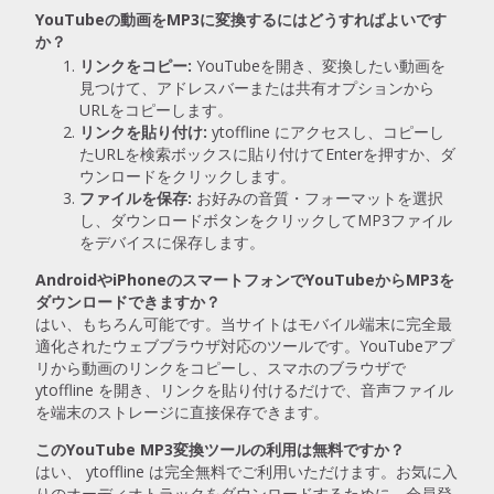
YouTubeの動画をMP3に変換するにはどうすればよいです
か？
リンクをコピー:
YouTubeを開き、変換したい動画を
見つけて、アドレスバーまたは共有オプションから
URLをコピーします。
リンクを貼り付け:
ytoffline にアクセスし、コピーし
たURLを検索ボックスに貼り付けてEnterを押すか、ダ
ウンロードをクリックします。
ファイルを保存:
お好みの音質・フォーマットを選択
し、ダウンロードボタンをクリックしてMP3ファイル
をデバイスに保存します。
AndroidやiPhoneのスマートフォンでYouTubeからMP3を
ダウンロードできますか？
はい、もちろん可能です。当サイトはモバイル端末に完全最
適化されたウェブブラウザ対応のツールです。YouTubeアプ
リから動画のリンクをコピーし、スマホのブラウザで
ytoffline を開き、リンクを貼り付けるだけで、音声ファイル
を端末のストレージに直接保存できます。
このYouTube MP3変換ツールの利用は無料ですか？
はい、 ytoffline は完全無料でご利用いただけます。お気に入
りのオーディオトラックをダウンロードするために、会員登