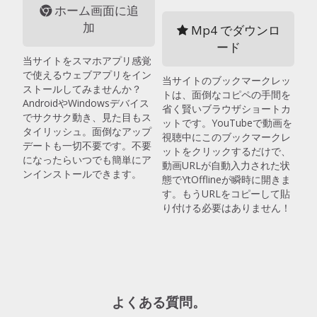
ホーム画面に追
加
Mp4 でダウンロ
ード
当サイトをスマホアプリ感覚
で使えるウェブアプリをイン
当サイトのブックマークレッ
ストールしてみませんか？
トは、面倒なコピペの手間を
AndroidやWindowsデバイス
省く賢いブラウザショートカ
でサクサク動き、見た目もス
ットです。YouTubeで動画を
タイリッシュ。面倒なアップ
視聴中にこのブックマークレ
デートも一切不要です。不要
ットをクリックするだけで、
になったらいつでも簡単にア
動画URLが自動入力された状
ンインストールできます。
態でYtOfflineが瞬時に開きま
す。もうURLをコピーして貼
り付ける必要はありません！
よくある質問。