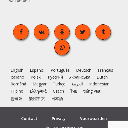
van derden.
English
Español
Português
Deutsch
Français
Italiano
Polski
Русский
Українська
Dutch
Română
Magyar
Türkçe
العربية
Indonesian
Filipino
Ελληνικά
Czech
ไทย
tiếng Việt
한국어
繁體中文
日本語
Contact
Privacy
Voorwaarden