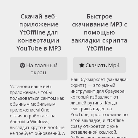
Скачай веб-
Быстрое
приложение
скачивание MP3 с
YtOffline для
помощью
конвертации
закладки-скрипта
YouTube в MP3
YtOffline
На главный
Скачать Mp4
экран
Наш букмарклет (закладка-
скрипт) — это умный
Установи наше веб-
инструмент для браузера,
приложение, чтобы
который избавляет от
пользоваться сайтом как
лишней рутины. Когда
обычным мобильным
смотришь видео на
приложением! Оно
YouTube, просто кликни по
отлично работает на
этой закладке, и YtOffline
Android и Windows,
сразу откроется с уже
выглядит круто и вообще
вставленной ссылкой.
не требует обновлений. А
Забудь про копирование и