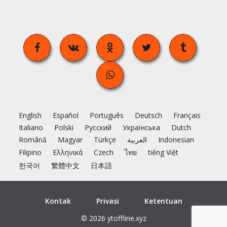
English
Español
Português
Deutsch
Français
Italiano
Polski
Русский
Українська
Dutch
Română
Magyar
Türkçe
العربية
Indonesian
Filipino
Ελληνικά
Czech
ไทย
tiếng Việt
한국어
繁體中文
日本語
Kontak
Privasi
Ketentuan
© 2026 ytoffline.xyz