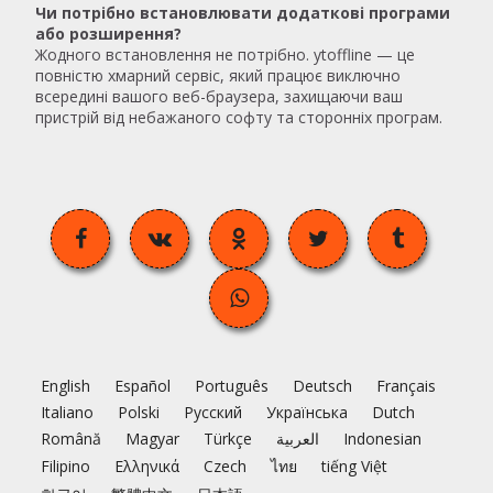
Чи потрібно встановлювати додаткові програми
або розширення?
Жодного встановлення не потрібно. ytoffline — це
повністю хмарний сервіс, який працює виключно
всередині вашого веб-браузера, захищаючи ваш
пристрій від небажаного софту та сторонніх програм.
English
Español
Português
Deutsch
Français
Italiano
Polski
Русский
Українська
Dutch
Română
Magyar
Türkçe
العربية
Indonesian
Filipino
Ελληνικά
Czech
ไทย
tiếng Việt