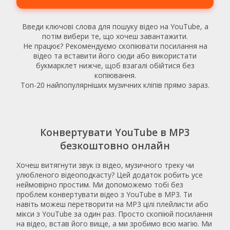
Введи ключові слова для пошуку відео на YouTube, а
потім вибери те, що хочеш завантажити.
Не працює? Рекомендуємо скопіювати посилання на
відео та вставити його сюди або використати
букмарклет нижче, щоб взагалі обійтися без
копіювання.
Топ-20 найпопулярніших музичних кліпів прямо зараз.
Конвертувати YouTube в MP3
безкоштовно онлайн
Хочеш витягнути звук із відео, музичного треку чи
улюбленого відеоподкасту? Цей додаток робить усе
неймовірно простим. Ми допоможемо тобі без
проблем конвертувати відео з YouTube в MP3. Ти
навіть можеш перетворити на MP3 цілі плейлисти або
мікси з YouTube за один раз. Просто скопіюй посилання
на відео, встав його вище, а ми зробимо всю магію. Ми