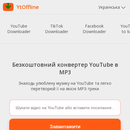
YtOffline
Українська
YouTube
TikTok
Facebook
You
Downloader
Downloader
Downloader
to 
Безкоштовний конвертер YouTube в
MP3
Знаходь улюблену музику на YouTube та легко
перетворюй її на якісні MP3-треки
Завантажити