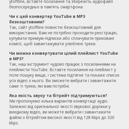
ytoffline, вставте посилання та збережіть аудіофайл
безпосередньо в пам'ять смартфона.
Чи є цей конвертер YouTube в MP3
безкоштовним?
Так, сайт ytoffline повністю безкоштовний для
використання. Вам не потрібно проходити реєстрацію,
купувати преміум-підписки або сплачувати приховані
комісії, щоб завантажувати улюблені треки.
Чи можна конвертувати цілий плейлист YouTube
в MP3?
Так, наш інструмент чудово працює з посиланнями на
плейлисти YouTube. Вставте посилання на плейлист у
поле пошуку вище, і система підтягне та покаже список
усіх відео з нього. Ви зможете вибрати і завантажити
саме ті треки, які вам потрібні.
Яка якість звуку та бітрейт підтримуються?
Ми пропонуємо кілька варіантів конвертації аудіо.
Залежно від оригінальної якості звукової доріжки у
вихідному відео, ви можете вибрати і завантажити
файли з бітрейтом високої якості від 128 kbps до 320
kbps.