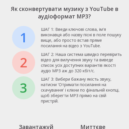
Як сконвертувати музику з YouTube в
аудіоформат MP3?
ШАГ 1: Введи ключові слова, ім'я
1
виконавця або назву пісні в поле пошуку
вище, або просто встав пряме
посилання на відео з YouTube.
ШАГ 2: Наша система швидко перевірить
2
відео для вилучення звуку та виведе
список усіх доступних варіантів якості
аудіо MP3 аж до 320 кбіт/с.
ШАГ 3: Вибери бажану якість звуку,
3
натисни 'Отримати посилання на
скачування' і клікни по фінальній кнопці,
щоб зберегти MP3 прямо на свій
пристрій.
Завантажуй
Миттєве