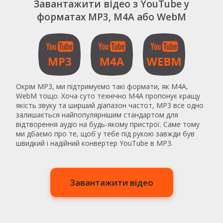
Завантажити відео з YouTube у
форматах MP3, M4A або WebM
Окрім MP3, ми підтримуємо такі формати, як M4A,
WebM тощо. Хоча суто технічно M4A пропонує кращу
якість звуку та ширший діапазон частот, MP3 все одно
залишається найпопулярнішим стандартом для
відтворення аудіо на будь-якому пристрої. Саме тому
ми дбаємо про те, щоб у тебе під рукою завжди був
швидкий і надійний конвертер YouTube в MP3.
Завантажити відео