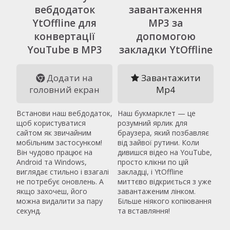
вебдодаток
завантаження
YtOffline для
MP3 за
конвертації
допомогою
YouTube в MP3
закладки YtOffline
Додати на
Завантажити
головний екран
Mp4
Встанови наш вебдодаток,
Наш букмарклет — це
щоб користуватися
розумний ярлик для
сайтом як звичайним
браузера, який позбавляє
мобільним застосунком!
від зайвої рутини. Коли
Він чудово працює на
дивишся відео на YouTube,
Android та Windows,
просто клікни по цій
виглядає стильно і взагалі
закладці, і YtOffline
не потребує оновлень. А
миттєво відкриється з уже
якщо захочеш, його
завантаженим лінком.
можна видалити за пару
Більше ніякого копіювання
секунд.
та вставляння!