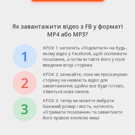
Як завантажити відео з FB у форматі
MP4 або MP3?
КРОК 1: натисніть «Поділитися» на будь-
1
якому відео у Facebook, щоб скопіювати
посилання, а потім вставте його у поле
введення вгорі сторінки
КРОК 2: зачекайте, поки ми проскануємо
2
сторінку на наявність відео для
завантаження; щойно все буде готово,
з'явиться нова панель
КРОК 3: тепер ви можете вибрати
3
бажаний розмір і якість, натисніть
«Отримати посилання» та завантажте
його правою кнопкою миші