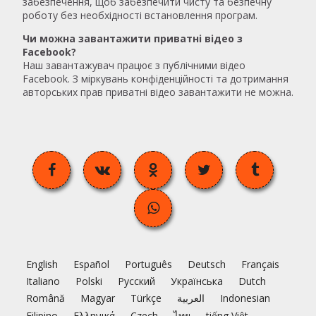
забезпечення, щоб забезпечити чисту та безпечну
роботу без необхідності встановлення програм.
Чи можна завантажити приватні відео з
Facebook?
Наш завантажувач працює з публічними відео
Facebook. З міркувань конфіденційності та дотримання
авторських прав приватні відео завантажити не можна.
English
Español
Português
Deutsch
Français
Italiano
Polski
Русский
Українська
Dutch
Română
Magyar
Türkçe
العربية
Indonesian
Filipino
Ελληνικά
Czech
ไทย
tiếng Việt