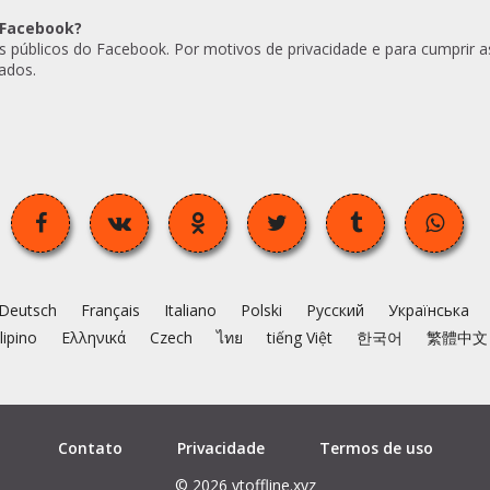
 Facebook?
 públicos do Facebook. Por motivos de privacidade e para cumprir as p
ados.
Deutsch
Français
Italiano
Polski
Русский
Українська
ilipino
Ελληνικά
Czech
ไทย
tiếng Việt
한국어
繁體中文
Contato
Privacidade
Termos de uso
© 2026 ytoffline.xyz