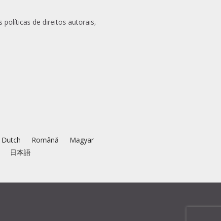
olíticas de direitos autorais,
Dutch
Română
Magyar
日本語