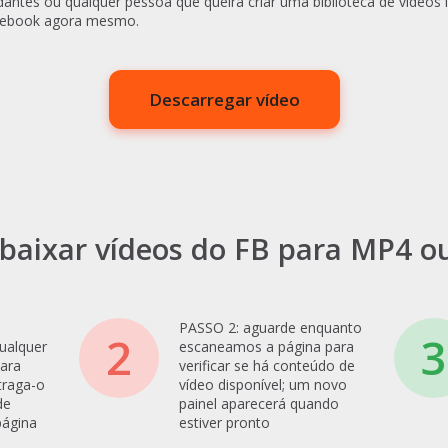
tudantes ou qualquer pessoa que queira criar uma biblioteca de vídeos 
acebook agora mesmo.
Descarregar vídeo
baixar vídeos do FB para MP4 o
PASSO 2: aguarde enquanto
2
3
ualquer
escaneamos a página para
ara
verificar se há conteúdo de
 traga-o
vídeo disponível; um novo
de
painel aparecerá quando
página
estiver pronto