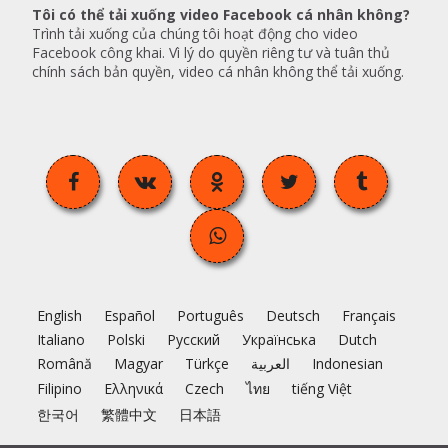
Tôi có thể tải xuống video Facebook cá nhân không?
Trình tải xuống của chúng tôi hoạt động cho video
Facebook công khai. Vì lý do quyền riêng tư và tuân thủ
chính sách bản quyền, video cá nhân không thể tải xuống.
English
Español
Português
Deutsch
Français
Italiano
Polski
Русский
Українська
Dutch
Română
Magyar
Türkçe
العربية
Indonesian
Filipino
Ελληνικά
Czech
ไทย
tiếng Việt
한국어
繁體中文
日本語