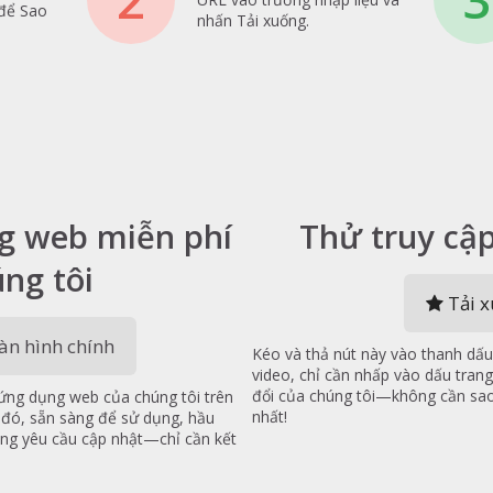
 để Sao
nhấn Tải xuống.
g web miễn phí
Thử truy cậ
ng tôi
Tải 
n hình chính
Kéo và thả nút này vào thanh dấu
video, chỉ cần nhấp vào dấu tran
đổi của chúng tôi—không cần sao 
t ứng dụng web của chúng tôi trên
nhất!
 đó, sẵn sàng để sử dụng, hầu
ng yêu cầu cập nhật—chỉ cần kết