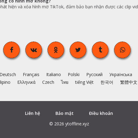
hông có hình mờ không?
hát hiện và xóa hình mờ TikTok, đảm bảo bạn nhận được các clip vid
Deutsch
Français
Italiano
Polski
Русский
Українська
ilipino
Ελληνικά
Czech
ไทย
tiếng Việt
한국어
繁體中文
Liên hệ
Bảo mật
Điều khoản
© 2026 ytoffline.xyz