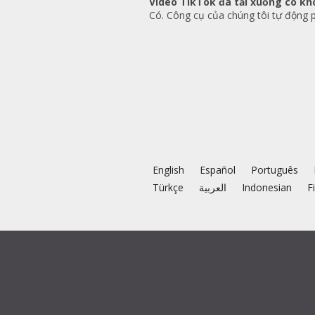
Video TikTok đã tải xuống có k
Có. Công cụ của chúng tôi tự động p
English
Español
Português
Türkçe
العربية
Indonesian
F