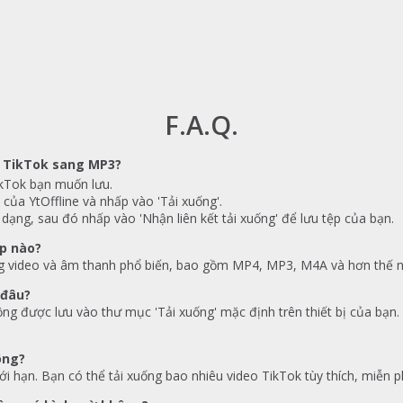
F.A.Q.
o TikTok sang MP3?
ikTok bạn muốn lưu.
của YtOffline và nhấp vào 'Tải xuống'.
dạng, sau đó nhấp vào 'Nhận liên kết tải xuống' để lưu tệp của bạn.
ệp nào?
ạng video và âm thanh phổ biến, bao gồm MP4, MP3, M4A và hơn thế 
 đâu?
ộng được lưu vào thư mục 'Tải xuống' mặc định trên thiết bị của bạn.
ông?
i hạn. Bạn có thể tải xuống bao nhiêu video TikTok tùy thích, miễn ph