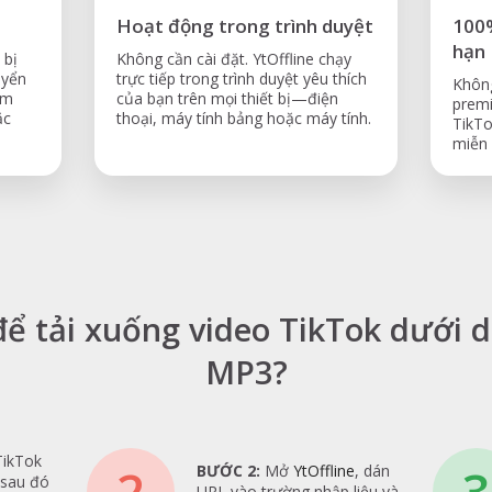
Hoạt động trong trình duyệt
100%
hạn
 bị
Không cần cài đặt. YtOffline chạy
uyển
trực tiếp trong trình duyệt yêu thích
Không
ám
của bạn trên mọi thiết bị—điện
premi
ặc
thoại, máy tính bảng hoặc máy tính.
TikTo
miễn 
ể tải xuống video TikTok dưới
MP3?
TikTok
2
3
BƯỚC 2:
Mở
YtOffline
, dán
 sau đó
URL vào trường nhập liệu và