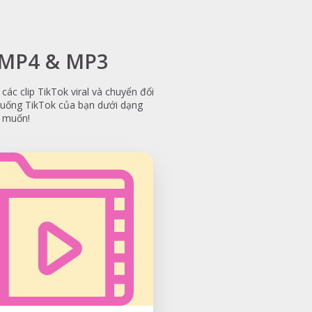
g MP4 & MP3
các clip TikTok viral và chuyển đổi
xuống TikTok của bạn dưới dạng
n muốn!